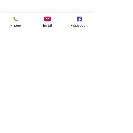
Phone
Email
Facebook
Wir beraten dich gerne unverbindlich.
Telefon:
056 670 20 20
info@stalder-ruettimann.swiss
Dorfstrasse 32, 5636 Benzenschwil
Mitgliedschaft
Willkommen bei Stalder-Rüttimann
© 2026 Stalder-Rüttimann.