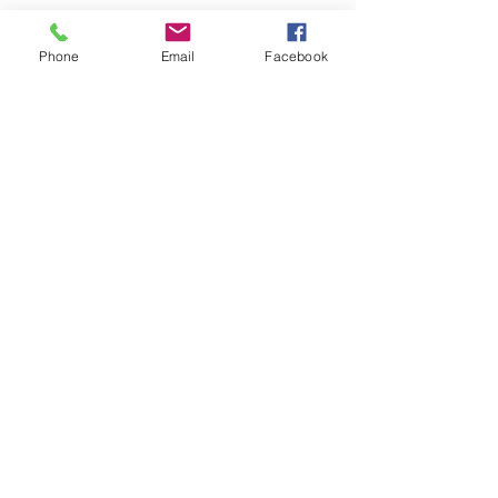
Phone
Email
Facebook
Heizungssanierung
Erdsondenwärmepumpe
Erlistrasse
6312 Steinhausen
Heizungssanierung